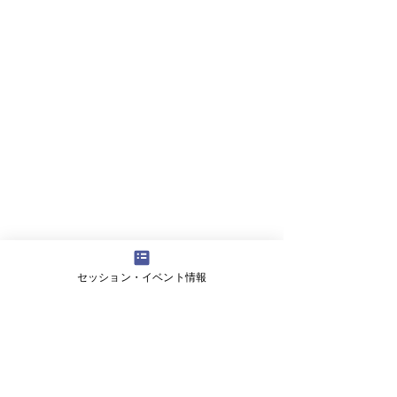
姉妹で診断です。診断後、お姉ちゃんは自分
とお母さんのタイプを比べて考察し、理解
セッション・イベント情報
し、納得していました。家族を理解する深
く、大切な時間でした。