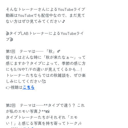
そんなトレーナーさんによるYouTubeライブ
動画はYouTubeでも配信中なので、まだ見て
ない方はぜひ見てみてください🎵
🎬タイプLABトレーナーによるYouTubeライ
ブ🎬
第1回　テーマは── 「秋」🍂 
皆さんはどんな時に「秋が来たなぁ〜」って
感じますか？タイプによって、季節の感じ方
にもS/NやT/Fの違いが見えてくるかも…！
トレーナーたちならではの秋雑談を、ぜひ楽
しみにしてください🥰
👉視聴は
こちら
第2回　テーマは──**タイプで違う？ これ
が私のエモい写真♪**📸
タイプトレーナーたちがそれぞれ「エモ
い！」と感じる写真を持ち寄ってトーク🎶