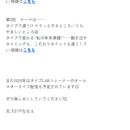
👉視聴は
こちら
第3回　テーマは──
タイプで違う!? イラッとするところ／うら
やましいところ😆 
タイプで変わる“私の年末準備”──動き出す
タイミングも、こだわりポイントも違う！？
👉視聴は
こちら
また2026年はタイプLABトレーナーのオール
スターライブ配信も予定されています😊
ぜひ楽しみにしていてください🥰
文: ESTPななえ