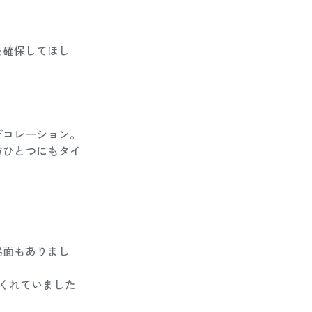
を確保してほし
デコレーション。
方ひとつにもタイ
場面もありまし
でくれていました