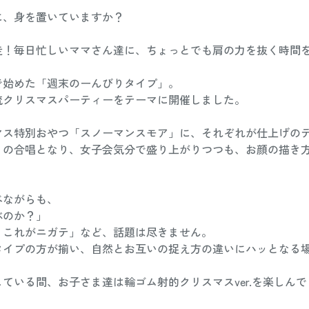
に、身を置いていますか？
走！毎日忙しいママさん達に、ちょっとでも肩の力を抜く時間
で始めた「週末のーんびりタイプ」。
流クリスマスパーティーをテーマに開催しました。
マス特別おやつ「スノーマンスモア」に、それぞれが仕上げの
」の合唱となり、女子会気分で盛り上がりつつも、お顔の描き
！
べながらも、
ぶのか？」
、これがニガテ」など、話題は尽きません。
タイプの方が揃い、自然とお互いの捉え方の違いにハッとなる
ている間、お子さま達は輪ゴム射的クリスマスver.を楽しん