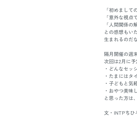
「初めまして
「意外な視点
「人間関係の
との感想もい
生まれるのだ
隔月開催の週
次回は2月に
・どんなセッ
・たまにはタ
・子どもと気
・おやつ美味
と思った方は
文・INTPちひ