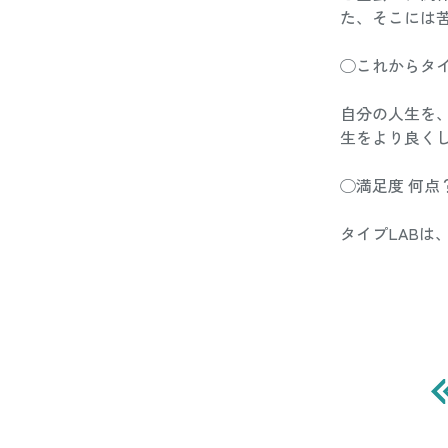
た、そこには苦
◯これからタイ
自分の人生を
生をより良くし
◯満足度 何点？
タイプLABは、1