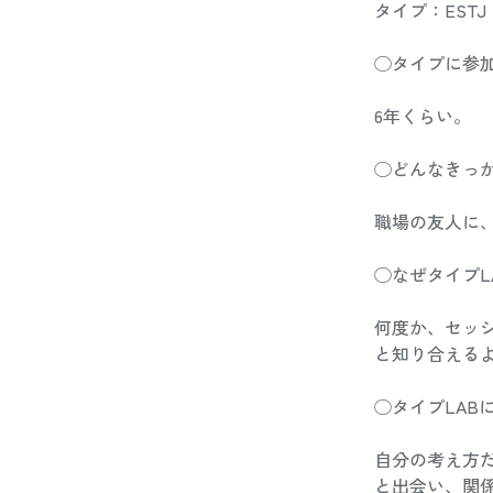
タイプ：ESTJ 
◯タイプに参加
6年くらい。 
◯どんなきっか
職場の友人に、
◯なぜタイプL
何度か、セッ
と知り合えるよ
◯タイプLAB
自分の考え方
と出会い、関