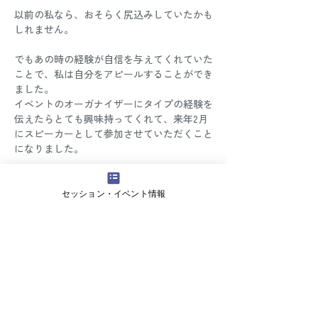
以前の私なら、おそらく尻込みしていたかも
しれません。
でもあの時の経験が自信を与えてくれていた
ことで、私は自分をアピールすることができ
ました。
イベントのオーガナイザーにタイプの経験を
伝えたらとても興味持ってくれて、来年2月
にスピーカーとして参加させていただくこと
になりました。
他の人から見れば、単なる偶然や思い込みに
見えるとしても（実際そうだとしても）。
セッション・イベント情報
自分を鼓舞し、変化させることで、目に見え
る結果も変えられます。
なので、ふとしたきっかけを単なる偶然や思
い込みとして片づけるよりも、そこの意味を
探し出す、そこで自分と向き合って、決意す
るのが大事です。