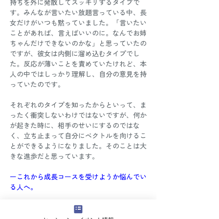
持ちを外に発散してスッキリするタイプで
す。みんなが言いたい放題言っている中、長
女だけがいつも黙っていました。「言いたい
ことがあれば、言えばいいのに。なんでお姉
ちゃんだけできないのかな」と思っていたの
ですが、彼女は内側に溜め込むタイプでし
た。反応が薄いことを責めていたけれど、本
人の中ではしっかり理解し、自分の意見を持
っていたのです。 
それぞれのタイプを知ったからといって、ま
ったく衝突しないわけではないですが、何か
が起きた時に、相手のせいにするのではな
く、立ち止まって自分にベクトルを向けるこ
とができるようになりました。そのことは大
きな進歩だと思っています。 
ーこれから成長コースを受けようか悩んでい
る人へ。
自分にはダメなとこもあるし、良いところも
ある。それが個性だとわかり自分自身を受け